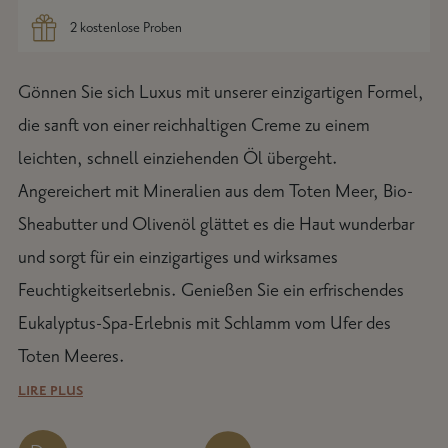
2 kostenlose Proben
Produkt in den Warenkorb legen
Gönnen Sie sich Luxus mit unserer einzigartigen Formel,
die sanft von einer reichhaltigen Creme zu einem
leichten, schnell einziehenden Öl übergeht.
Angereichert mit Mineralien aus dem Toten Meer, Bio-
Sheabutter und Olivenöl glättet es die Haut wunderbar
und sorgt für ein einzigartiges und wirksames
Feuchtigkeitserlebnis. Genießen Sie ein erfrischendes
Eukalyptus-Spa-Erlebnis mit Schlamm vom Ufer des
Toten Meeres.
LIRE PLUS
Bereid je huid voor op onze Dode Zee-oliecrème door