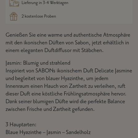
Lieferung in 3-4 Werktagen
2 kostenlose Proben
Genießen Sie eine warme und authentische Atmosphäre
Produkt in den Warenkorb legen
mit den ikonischen Düften von Sabon, jetzt erhältlich in
einem eleganten Duftdiffusor mit Stäbchen.
Jasmin: Blumig und strahlend
Inspiriert von SABONs ikonischem Duft Delicate Jasmine
und begleitet von blauer Hyazinthe, um jedem
Innenraum einen Hauch von Zartheit zu verleihen, ruft
dieser Duft eine köstliche Frühlingsatmosphäre hervor.
Dank seiner blumigen Düfte wird die perfekte Balance
zwischen Frische und Zartheit gefunden.
3 Hauptarten:
Blaue Hyazinthe – Jasmin – Sandelholz